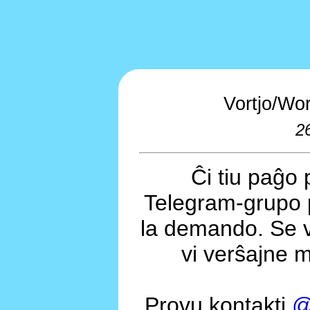
Vortjo/Wo
2
Ĉi tiu paĝo 
Telegram-grupo 
la demando. Se v
vi verŝajne m
Provu kontakti
@